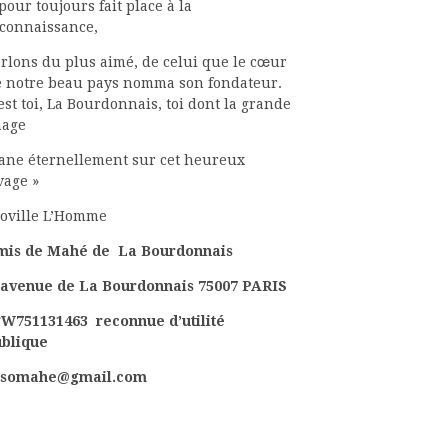
pour toujours fait place à la
connaissance,
rlons du plus aimé, de celui que le cœur
 notre beau pays nomma son fondateur.
est toi, La Bourdonnais, toi dont la grande
mage
ane éternellement sur cet heureux
vage »
oville L’Homme
mis de Mahé de La Bourdonnais
avenue de La Bourdonnais 75007 PARIS
W751131463 reconnue d’utilité
ublique
ssomahe@gmail.com