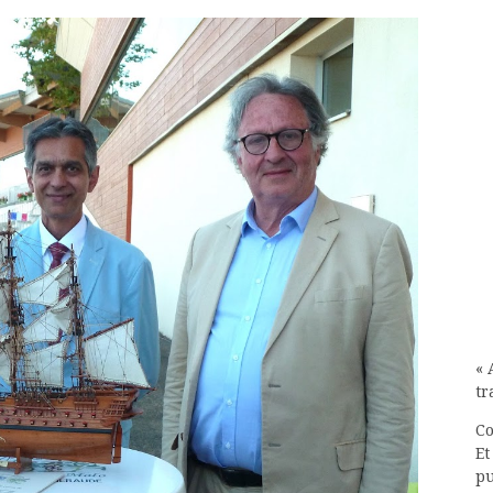
« 
tr
Co
Et
pu