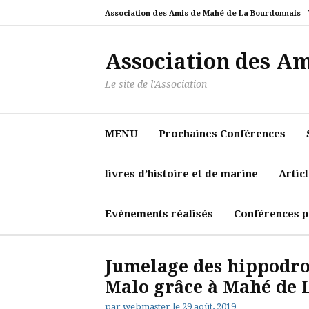
Aller
Association des Amis de Mahé de La Bourdonnais -
au
contenu
Association des A
Le site de l'Association
MENU
Prochaines Conférences
livres d’histoire et de marine
Artic
Evènements réalisés
Conférences p
Jumelage des hippodrom
Malo grâce à Mahé de 
par
webmaster
le
29 août, 2019