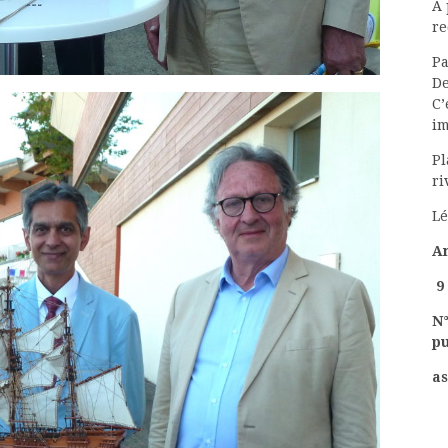
A 
re
Pa
De
C’
i
Pl
ri
Lé
A
9 
N°
p
a