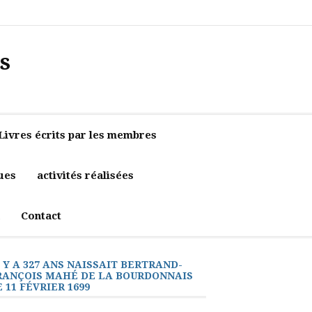
Accueil
Contact
Newsletter
Politique
de
confidentialité
s
Livres écrits par les membres
ues
activités réalisées
Contact
L Y A 327 ANS NAISSAIT BERTRAND-
RANÇOIS MAHÉ DE LA BOURDONNAIS
E 11 FÉVRIER 1699