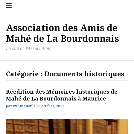
Aller
Accueil
Contact
Newslett
Politiqu
au
de
contenu
confiden
Association des Amis de
Mahé de La Bourdonnais
Le site de l'Association
Catégorie :
Documents historiques
Réedition des Mémoires historiques de
Mahé de La Bourdonnais à Maurice
par
webmaster
le
20 octobre, 2023