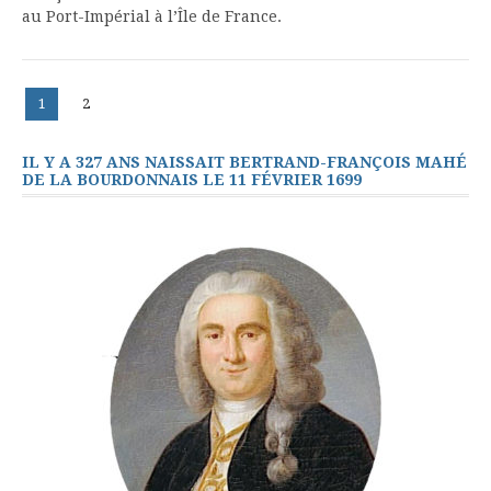
au Port-Impérial à l’Île de France.
Navigation
Page
Page
1
2
des
articles
IL Y A 327 ANS NAISSAIT BERTRAND-FRANÇOIS MAHÉ
DE LA BOURDONNAIS LE 11 FÉVRIER 1699