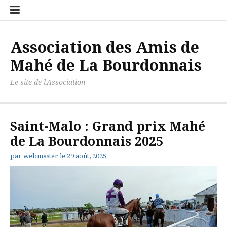
Aller
Accueil
Contact
Newslett
Politiqu
au
de
contenu
confiden
Association des Amis de
Mahé de La Bourdonnais
Le site de l'Association
Saint-Malo : Grand prix Mahé
de La Bourdonnais 2025
par
webmaster
le
29 août, 2025