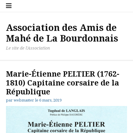
Aller
Accueil
Contact
Newslett
Politiqu
au
de
contenu
confiden
Association des Amis de
Mahé de La Bourdonnais
Le site de l'Association
Marie-Étienne PELTIER (1762-
1810) Capitaine corsaire de la
République
par
webmaster
le
6 mars, 2019