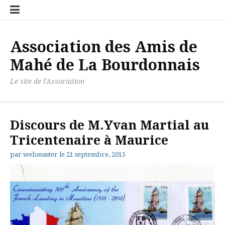
Aller
Accueil
Contact
Newslett
Politiqu
au
de
contenu
confiden
Association des Amis de
Mahé de La Bourdonnais
Le site de l'Association
Discours de M.Yvan Martial au
Tricentenaire à Maurice
par
webmaster
le
21 septembre, 2015