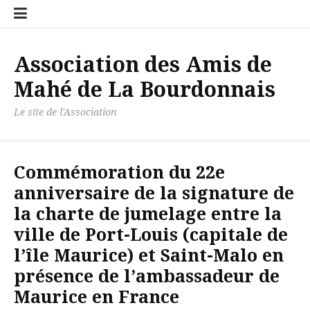
Aller
Accueil
Contact
Newslett
Politiqu
au
de
contenu
confiden
Association des Amis de
Mahé de La Bourdonnais
Le site de l'Association
Commémoration du 22e
anniversaire de la signature de
la charte de jumelage entre la
ville de Port-Louis (capitale de
l’île Maurice) et Saint-Malo en
présence de l’ambassadeur de
Maurice en France