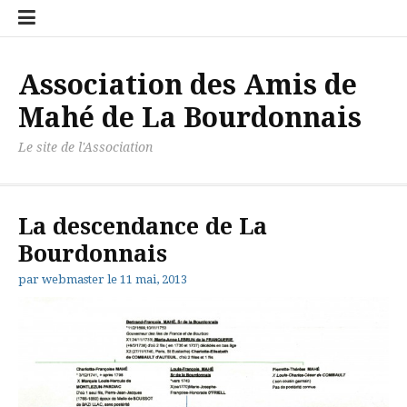
Aller
Accueil
Contact
Newslett
Politiqu
au
de
contenu
confiden
Association des Amis de
Mahé de La Bourdonnais
Le site de l'Association
La descendance de La
Bourdonnais
par
webmaster
le
11 mai, 2013