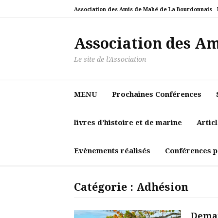
Aller
Association des Amis de Mahé de La Bourdonnais -
au
contenu
Association des A
Le site de l'Association
MENU
Prochaines Conférences
livres d’histoire et de marine
Artic
Evènements réalisés
Conférences p
Catégorie :
Adhésion
Deman