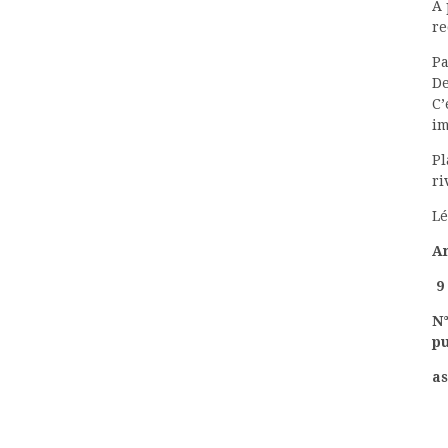
A 
re
Pa
De
C’
i
Pl
ri
Lé
A
9 
N°
p
a