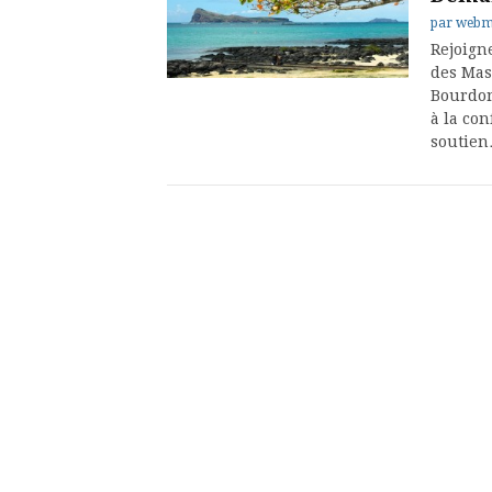
par
webm
Rejoigne
des Mas
Bourdon
à la co
soutie