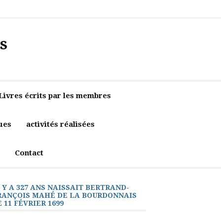
Accueil
Contact
Newsletter
Politique
de
confidentialité
s
Livres écrits par les membres
ues
activités réalisées
Contact
L Y A 327 ANS NAISSAIT BERTRAND-
RANÇOIS MAHÉ DE LA BOURDONNAIS
E 11 FÉVRIER 1699