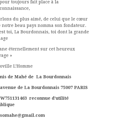
pour toujours fait place à la
connaissance,
rlons du plus aimé, de celui que le cœur
 notre beau pays nomma son fondateur.
est toi, La Bourdonnais, toi dont la grande
mage
ane éternellement sur cet heureux
vage »
oville L’Homme
mis de Mahé de La Bourdonnais
avenue de La Bourdonnais 75007 PARIS
W751131463 reconnue d’utilité
ublique
ssomahe@gmail.com