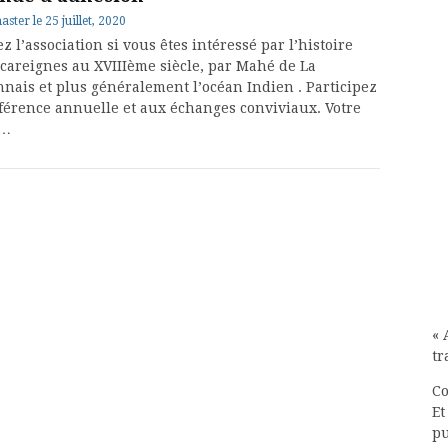
aster
le
25 juillet, 2020
z l’association si vous êtes intéressé par l’histoire
careignes au XVIIIème siècle, par Mahé de La
nais et plus généralement l’océan Indien . Participez
nférence annuelle et aux échanges conviviaux. Votre
n…
« 
tr
Co
Et
pu